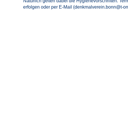
Natürlich gelten dabei die Hygienevorschriften. Te
erfolgen oder per E-Mail (denkmalverein.bonn@t-onl