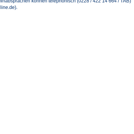
rminabsprachen können telephonisch (0228 / 422 14 664 / TAB)
ine.de).